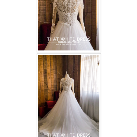
TWD PLUS SIZE BRIDE
TWD MALAY BRIDES
SITEMAP
OTHER PRODUCTS
Wedding Veil/ Tudung Kahwin
Long Sleeves Inner for Muslimah Brides
MENSUIT COLLECTION
SEARCH